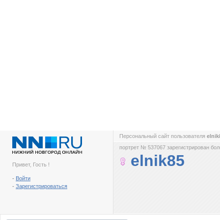
Персональный сайт пользователя
elni
портрет № 537067 зарегистрирован боле
elnik85
Привет, Гость !
-
Войти
-
Зарегистрироваться