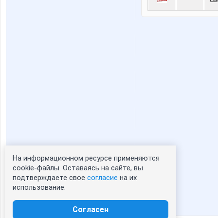
На информационном ресурсе применяются
Статистика портрета:
cookie-файлы. Оставаясь на сайте, вы
подтверждаете свое
согласие
на их
сейчас просматривают портрет - 0
использование.
зарегистрированные пользователи
посетившие портрет за 7 дней - 0
Согласен