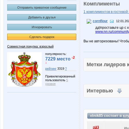
Комплименты
Отправить приватное сообщение
1 комплиментов в гостевой 
Добавить в друзья
cornflour
12.01.20
Игнорировать
дд!проставьте цр с
www.nn.ru/community
Сделать подарок
Вы не авторизованы! Чтоб
Совместная покупка: взрослый
популярность:
-2
7229 место
↓
Метки лидеров
рейтинг
3319
?
Привилегированный
пользователь
5
уровня
Интервью
elnik85 состоит в
кл
Ищ