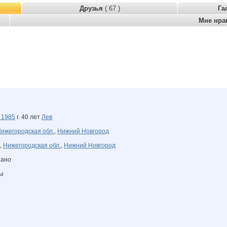
Друзья
( 67 )
Га
Мне нра
а
1985
г. 40 лет
Лев
ижегородская обл.
,
Нижний Новгород
,
Нижегородская обл.
,
Нижний Новгород
зано
ны