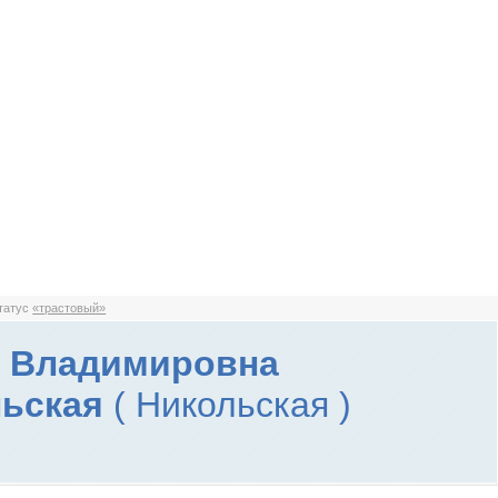
статус
«трастовый»
а Владимировна
льская
( Никольская )