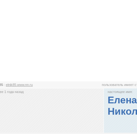
k85
:
elnik85.www.nn.ru
пользователь имеет 
е 1 года назад
настоящее имя:
Елен
Нико