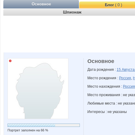
Основное
Блог
( 0 )
Шпионаж
Основное
Дата рождения :
15 Август
Место рождения :
Россия
,
Н
Место нахождения :
Россия
Место проживания : не ука
Любимые места : не указа
Интересы : не указаны
Портрет заполнен на 66 %