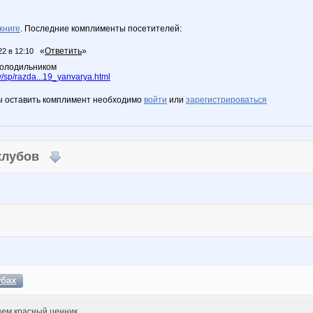
книге
. Последние комплименты посетителей:
«
Ответить
»
22 в 12:10
 холодильником
/sp/razda...19_yanvarya.html
ы оставить комплимент необходимо
войти
или
зарегистрироваться
 клубов
убах
ем красный ценник